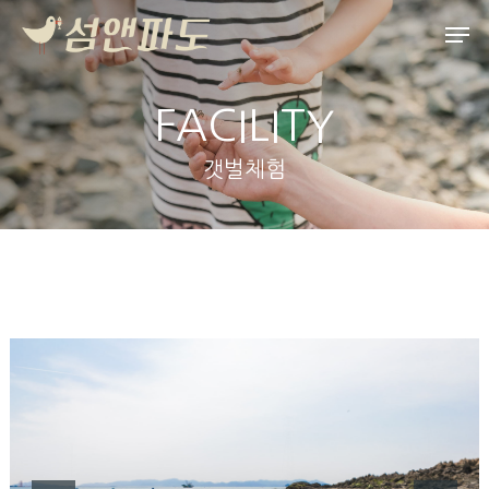
FACILITY
Hit enter to search or ESC to close
갯벌체험
HOME
ABOUT
펜션소개
ROOMS