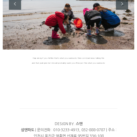
외부풍경
파도동 101호 (복층
FACILITY
객실배치도
파도동 201, 301
객실별 바베큐 시설
RESERVATION
파도동 202, 302
공동 바베큐장
예약안내
파도동 203 (단체)
TRAVEL
갯벌체험
물때표
파도동 303 (단체)
Clap along if you fell like that’s what you wanna do Here com bad news talking this
족구장
and that yeah give me I should probably warm you i’ll be just fine what you wanna do
파도동 401
수영장
섬동 101 (단체)
노래방 시설
섬동 201 202 301
매점
섬동 203
낚시
섬동 205 (단체)
섬동 303 (단체)
DESIGN BY.
스맨
섬앤파도
| 문의전화 : 010-3233-4913, 032-888-0787 | 주소 :
인천시 옹진군 영흥면 선재로 95번길 336-108