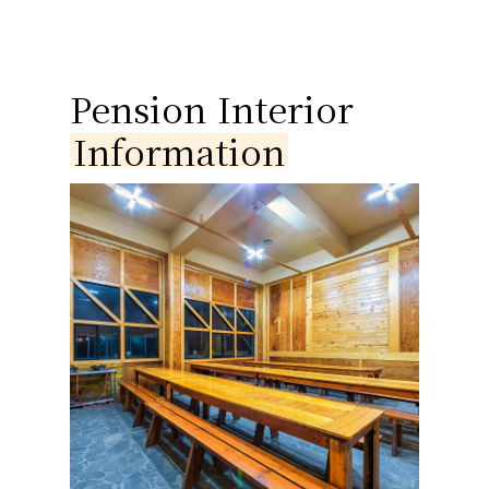
Pension Interior
Information