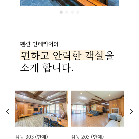
펜션 인테리어와
편하고 안락한 객실
을
소개 합니다.
섬동 205 (단체)
섬동 203
섬동 2