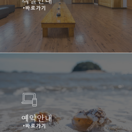
‣바로가기
예약안내
‣바로가기