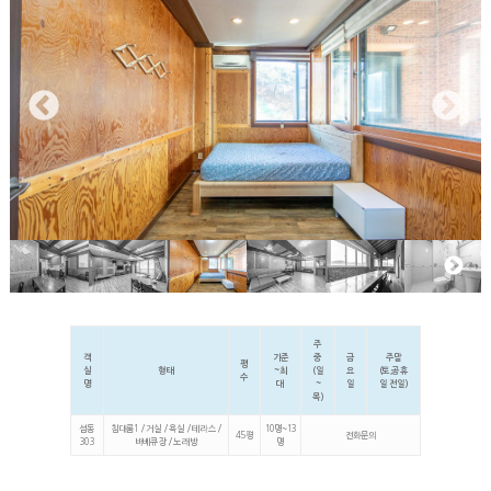
주
객
기준
중
금
주말
평
실
형태
~최
(일
요
(토,공휴
수
명
대
~
일
일 전일)
목)
섬동
침대룸1 / 거실 / 욕실 / 테라스 /
10명~13
45평
전화문의
303
바베큐장 / 노래방
명