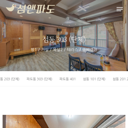
섬동 303 (단체)
Hit enter to search or ESC to close
방1 / 거실 / 욕실2 / 테라스 / 바베큐장
동 203 (단체)
파도동 303 (단체)
파도동 401
섬동 101 (단체)
섬동 201 2