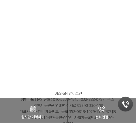
DESIGN BY.
스맨
섬앤파도
| 문의전화 : 010-3233-4913, 032-888-0787 | 주소 :
인천시 옹진군 영흥면 선재로 95번길 336-108
대표자 : 박석완 | 계좌번호 : 농협 352-0819-1979-13 박석완 |통
신판매업 : 2014-인천옹진-0003 | 사업자등록번호 : 121-20-
91975
이용약관
|
개인정보처리방침
|
여행약관