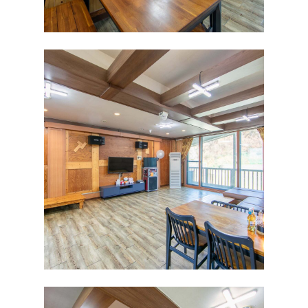
HOME
ABOUT
펜션소개
ROOMS
외부풍경
파도동 101호 (복층
FACILITY
객실배치도
파도동 201, 301
객실별 바베큐 시설
RESERVATION
파도동 202, 302
공동 바베큐장
예약안내
파도동 203 (단체)
TRAVEL
갯벌체험
물때표
파도동 303 (단체)
족구장
파도동 401
수영장
섬동 101 (단체)
노래방 시설
섬동 201 202 301
매점